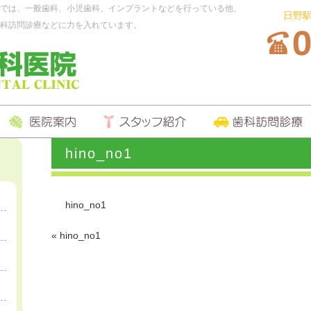
では、一般歯科、小児歯科、インプラントなどを行っている他、
日野
科訪問診療などに力を入れています。
hino_no1
hino_no1
«
hino_no1