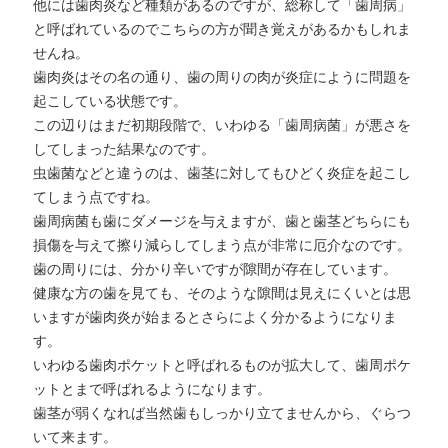
他には歯肉炎など種類があるのですが、総称して「歯周病」
と呼ばれているのでこちらの方が聞き覚えがあるかもしれま
せんね。
歯肉炎はその名の通り、歯の周りの肉が炎症にように問題を
起こしている状態です。
この辺りはまだ初期段階で、いわゆる「歯周病菌」が悪さを
してしまった結果なのです。
虫歯菌などと違うのは、歯茎に対してもひどく炎症を起こし
てしまう点ですね。
歯周病菌も歯にダメージを与えますが、歯と歯茎どちらにも
損傷を与えて擦り減らしてしまう点が非常に厄介なのです。
歯の周りには、分かり辛いですが隙間が存在しています。
健康な方の歯を見ても、そのような隙間は見えにくいとは思
いますが歯肉炎が始まるとさらによく分かるようになりま
す。
いわゆる歯肉ポケットと呼ばれるものが拡大して、歯周ポケ
ットとまで呼ばれるようになります。
歯茎が弱くなれば当然歯もしっかり立てませんから、ぐらつ
いて来ます。