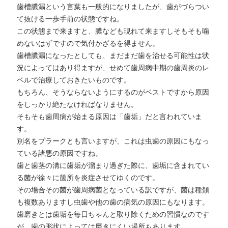
歯槽膿漏という言葉も一般的になりましたが、歯がづらつい
て抜ける一歩手前の状態ですね。
この状態まで来ますと、膿なども現れて来ますしそもそも噛
めないはずですので気付かざるを得ません。
歯槽膿漏になったとしても、まだまだ歯を治せる可能性は状
況によってはあり得ますが、せめて歯周病中期の歯周炎のレ
ベルで治療しておきたいものです。
もちろん、そうならないようにするのがベストですから原因
をしっかり絶たなければなりません。
そもそも歯周病が始まる原因は「歯垢」だと言われていま
す。
別名をプラークとも言いますが、これは虫歯の原因にもなっ
ている諸悪の原因ですね。
歯と歯茎の溝に歯垢が溜まり過ぎた際に、歯垢に含まれてい
る菌が徐々に箇所を炎症させてゆくのです。
その場合その菌が歯周病菌となっている訳ですが、菌は種類
も複数ありますし虫歯や他の歯の病気の原因にもなります。
歯磨きとは歯垢を毎日ちゃんと取り除くための習慣なのです
が、歯の形状によっては磨きにくい場所もあります。