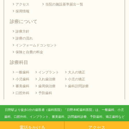
アクセス
当院の施設基準届出一覧
採用情報
診療について
診療方針
診療の流れ
インフォームドコンセント
保険と自費の料金
診療科目
一般歯科
インプラント
大人の矯正
小児歯科
入れ歯治療
小児の矯正
審美歯科
歯周病治療
歯科訪問診療
口腔外科
予防歯科
日野駅より徒歩1分の歯医者（歯科医院）「日野本町歯科医院」は、一般歯科、小児
歯科、口腔外科、インプラント、審美歯科、訪問歯科診療、予防歯科、矯正歯科など
を行っております。
電話をかける
アクセス